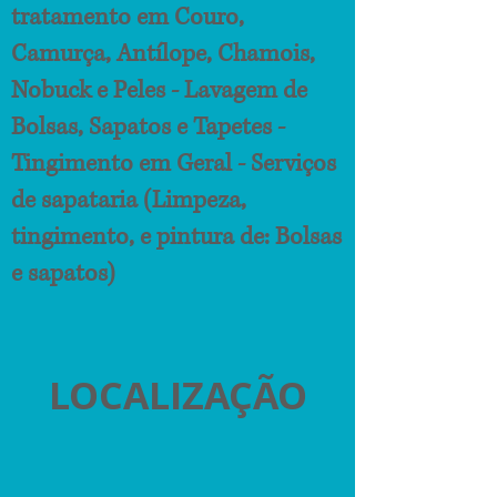
tratamento em Couro,
Camurça, Antílope, Chamois,
Nobuck e Peles - Lavagem de
Bolsas, Sapatos e Tapetes -
Tingimento em Geral -
Serviços
de sapataria (Limpeza,
tingimento, e pintura de: Bolsas
e sapatos)
LOCALIZAÇÃO