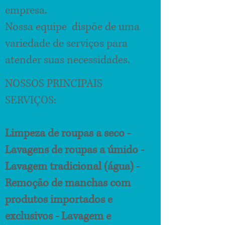
empresa.
Nossa equipe dispõe de uma
variedade de serviços para
atender suas necessidades.
NOSSOS PRINCIPAIS
SERVIÇOS:
Limpeza de roupas a seco -
Lavagens de roupas a úmido -
Lavagem tradicional (água) -
Remoção de manchas com
produtos importados e
exclusivos - Lavagem e