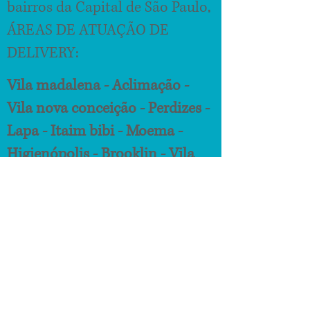
bairros da Capital de São Paulo,
ÁREAS DE ATUAÇÃO DE
DELIVERY:
Vila madalena - Aclimação -
Vila nova conceição - Perdizes -
Lapa - Itaim bibi - Moema -
Higienópolis - Brooklin - Vila
mariana - Bela vista - Paraíso -
Jardins - Vila Clementino -
Morumbi - Alto da boa vista -
Campo belo - Pacaembu -
Pinheiros - Butantã - Saúde -
Chácara Klabin