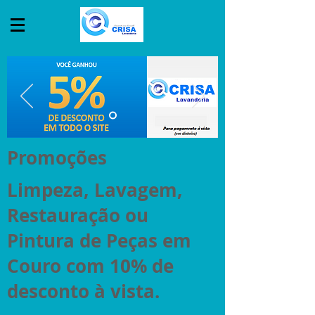
Promoções
Limpeza, Lavagem,
Restauração ou
Pintura de Peças em
Couro com 10% de
desconto à vista.